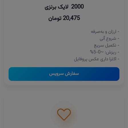
2000 لایک برنزی
20,475 تومان
- ارزان و به‌صرفه
- شروع آنی
- تکمیل سریع
- ریزش: ~0-5%
- اکثرا داری عکس پروفایل
سفارش سرویس