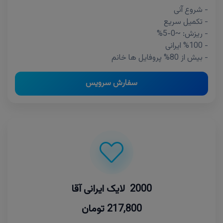
- شروع آنی
- تکمیل سریع
- ریزش: ~0-5%
- %100 ایرانی
- بیش از 80% پروفایل ها خانم
سفارش سرویس
2000 لایک ایرانی آقا
217,800 تومان