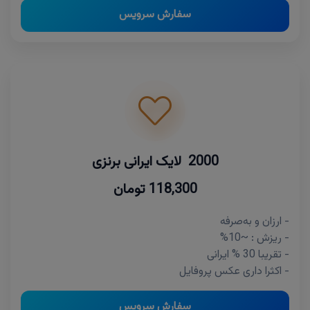
سفارش سرویس
2000 لایک ایرانی برنزی
118,300 تومان
- ارزان و به‌صرفه
- ریزش : ~10%
- تقریبا 30 % ایرانی
- اکثرا داری عکس پروفایل
سفارش سرویس