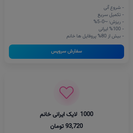
- شروع آنی
- تکمیل سریع
- ریزش: ~0-5%
- %100 ایرانی
- بیش از 80% پروفایل ها خانم
سفارش سرویس
1000 لایک ایرانی خانم
93,720 تومان