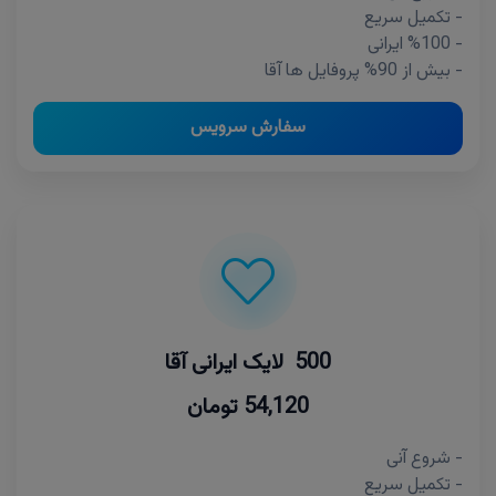
- تکمیل سریع
- %100 ایرانی
- بیش از 90% پروفایل ها آقا
سفارش سرویس
500 لایک ایرانی آقا
54,120 تومان
- شروع آنی
- تکمیل سریع