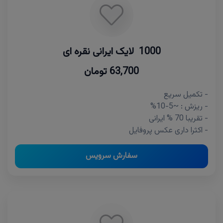
1000 لایک ایرانی نقره ای
63,700 تومان
- تکمیل سریع
- ریزش : ~5-10%
- تقریبا 70 % ایرانی
- اکثرا داری عکس پروفایل
سفارش سرویس