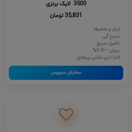
3500 لایک برنزی
35,831 تومان
- ارزان و به‌صرفه
- شروع آنی
- تکمیل سریع
- ریزش: ~0-5%
- اکثرا داری عکس پروفایل
سفارش سرویس