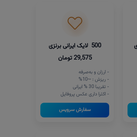
500 لایک ایرانی برنزی
29,575 تومان
- ارزان و به‌صرفه
- ریزش : ~10%
- تقریبا 30 % ایرانی
- اکثرا داری عکس پروفایل
سفارش سرویس