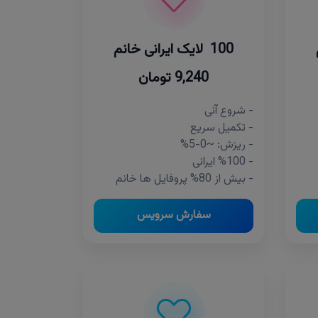
100 لایک ایرانی خانم
9,240 تومان
- شروع آنی
- تکمیل سریع
- ریزش: ~0-5%
- %100 ایرانی
- بیش از 80% پروفایل ها خانم
سفارش سرویس