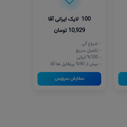
100 لایک ایرانی آقا
10,929 تومان
- شروع آنی
- تکمیل سریع
- %100 ایرانی
- بیش از 90% پروفایل ها آقا
سفارش سرویس