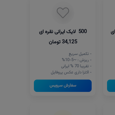
500 لایک ایرانی نقره ای
34,125 تومان
- تکمیل سریع
- ریزش : ~5-10%
- تقریبا 70 % ایرانی
- اکثرا داری عکس پروفایل
سفارش سرویس