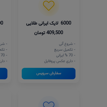
6000 لایک ایرانی طلایی
5000 لا
409,500 تومان
- شروع آنی
- شرو
- تکمیل سریع
- تکم
- 70 % ایرانی
- 70 % ایرانی
- داری عکس پروفایل
- دار
سفارش سرویس