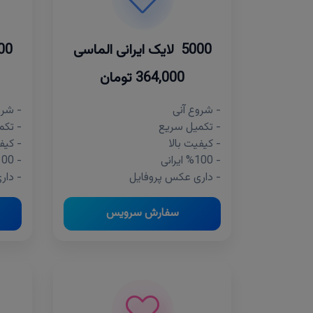
5000 لایک ایرانی الماسی
2500 لایک 
364,000 تومان
- شروع آنی
- شرو
- تکمیل سریع
- تکم
- کیفیت بالا
- کیف
- %100 ایرانی
- %100 ایرانی
- داری عکس پروفایل
- دار
سفارش سرویس