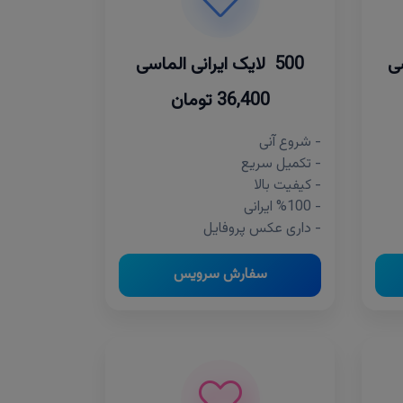
500 لایک ایرانی الماسی
36,400 تومان
- شروع آنی
- تکمیل سریع
- کیفیت بالا
- %100 ایرانی
- داری عکس پروفایل
سفارش سرویس