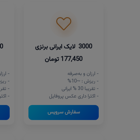
3000 لایک ایرانی برنزی
2000 
177,450 تومان
- ارزان و به‌صرفه
- ارزا
- ریزش : ~10%
- ریزش
- تقریبا 30 % ایرانی
- تقریبا 30 %
- اکثرا داری عکس پروفایل
- اکث
سفارش سرویس