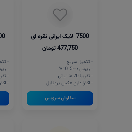
7500 لایک ایرانی نقره ای
5000 لایک 
477,750 تومان
- تکمیل سریع
- تکم
- ریزش : ~5-10%
- ریزش 
- تقریبا 70 % ایرانی
- تقریبا 70 %
- اکثرا داری عکس پروفایل
- اکث
سفارش سرویس