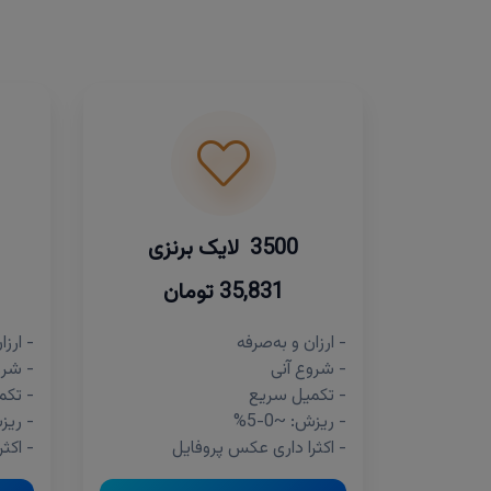
3500 لایک برنزی
35,831 تومان
- ارزان و به‌صرفه
- ارزا
- شروع آنی
- شرو
- تکمیل سریع
- تکم
- ریزش: ~0-5%
- ریزش:
- اکثرا داری عکس پروفایل
- اکث