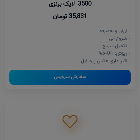
3500 لایک برنزی
35,831 تومان
- ارزان و به‌صرفه
- شروع آنی
- تکمیل سریع
- ریزش: ~0-5%
- اکثرا داری عکس پروفایل
سفارش سرویس