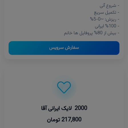
- شروع آنی
- تکمیل سریع
- ریزش: ~0-5%
- %100 ایرانی
- بیش از 80% پروفایل ها خانم
سفارش سرویس
2000 لایک ایرانی آقا
217,800 تومان