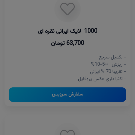
1000 لایک ایرانی نقره ای
63,700 تومان
- تکمیل سریع
- ریزش : ~5-10%
- تقریبا 70 % ایرانی
- اکثرا داری عکس پروفایل
سفارش سرویس