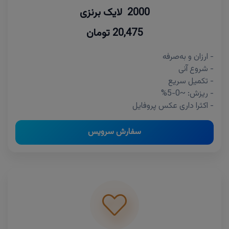
2000 لایک برنزی
20,475 تومان
- ارزان و به‌صرفه
- شروع آنی
- تکمیل سریع
- ریزش: ~0-5%
- اکثرا داری عکس پروفایل
سفارش سرویس