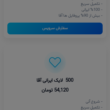
- تکمیل سریع
- %100 ایرانی
- بیش از 90% پروفایل ها آقا
سفارش سرویس
500 لایک ایرانی آقا
54,120 تومان
- شروع آنی
- تکمیل سریع