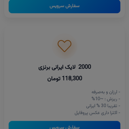
سفارش سرویس
2000 لایک ایرانی برنزی
118,300 تومان
- ارزان و به‌صرفه
- ریزش : ~10%
- تقریبا 30 % ایرانی
- اکثرا داری عکس پروفایل
سفارش سرویس