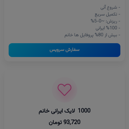
- شروع آنی
- تکمیل سریع
- ریزش: ~0-5%
- %100 ایرانی
- بیش از 80% پروفایل ها خانم
سفارش سرویس
1000 لایک ایرانی خانم
93,720 تومان