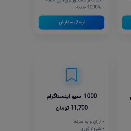
- جذب از اکسپلور/پروفایل/خانه
- 1000% هدیه
ارسال سفارش
1000 سیو اینستاگرام
11,700 تومان
- ارزان و به صرفه
- شروع فوری