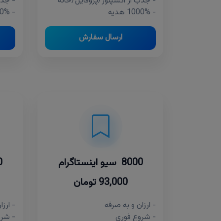
- جذب از اکسپلور/پروفایل/خانه
- جذب
- 1000% هدیه
- 1000% هدیه
ارسال سفارش
8000 سیو اینستاگرام
00
93,000 تومان
- ارزان و به صرفه
- ارزا
- شروع فوری
- شرو