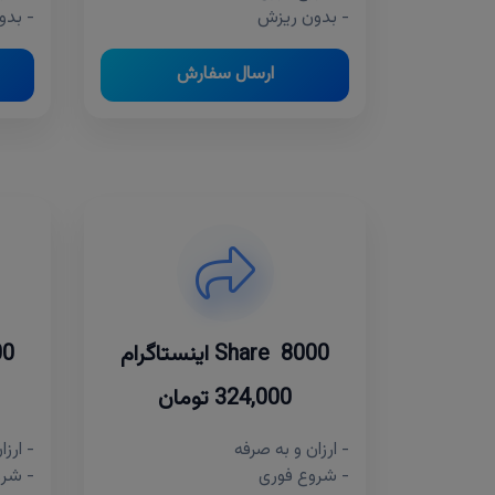
- بدون ریزش
- بدو
ارسال سفارش
8000 Share اینستاگرام
4000 re
324,000 تومان
- ارزان و به صرفه
- ارزا
- شروع فوری
- شرو