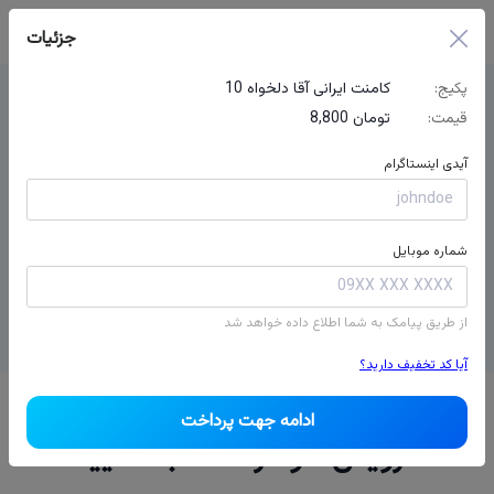
جزئیات
پکیج:
10 کامنت ایرانی آقا دلخواه
سوالی دارید؟ ما برای شما اینجا
قیمت:
8,800 تومان
هستیم!
آیدی اینستاگرام
برای دریافت مشاورۀ رایگان، همین حالا با کارشناسان ما تماس
بگیرید.
شماره موبایل
پشتیبانی تلگرام
از طریق پیامک به شما اطلاع داده خواهد شد
آیا کد تخفیف دارید؟
ادامه جهت پرداخت
سرویس خود را انتخاب نمایید