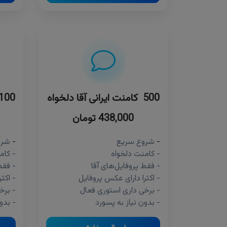
500 کامنت ایرانی آقا دلخواه
100 کامنت ایرانی آقا دلخو
438,000 تومان
-
شروع سریع
-
شرو
- کامنت دلخواه
- کام
- فقط پروفایل‌های آقا
- فقط
- اکثرا دارای عکس پروفایل
- اکث
- برخی داری استوری فعال
- برخ
- بدون نیاز به پسورد
- بدو