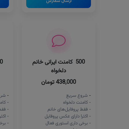
ارسال سفارش
500 کامنت ایرانی خانم
دلخواه
438,000 تومان
-
شروع سریع
-
شرو
- کامنت دلخواه
- کام
- فقط پروفایل‌های خانم
- فقط
- اکثرا دارای عکس پروفایل
- اکث
- برخی داری استوری فعال
- برخ