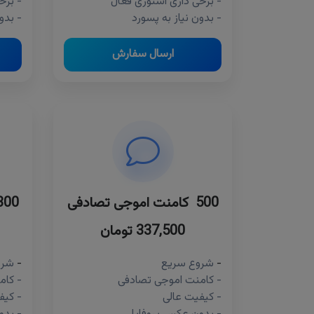
- برخی داری استوری فعال
- برخ
- بدون نیاز به پسورد
- بدو
ارسال سفارش
500 کامنت اموجی تصادفی
300 کامنت اموجی تص
337,500 تومان
-
شروع سریع
-
شرو
- کامنت اموجی تصادفی
- کام
- کیفیت عالی
- کیف