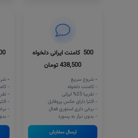
500 کامنت ایرانی دلخواه
100 کامنت ایر
438,500 تومان
-
شروع سریع
-
شرو
- کامنت دلخواه
- کام
- تقریبا 25% ایرانی
- تقریبا 25% 
- اکثرا دارای عکس پروفایل
- اکث
- برخی داری استوری فعال
- برخ
- بدون نیاز به پسورد
- بدو
ارسال سفارش