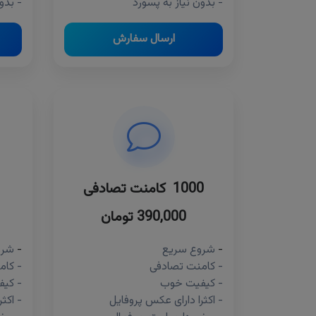
- بدون نیاز به پسورد
- بدو
ارسال سفارش
1000 کامنت تصادفی
390,000 تومان
-
شروع سریع
-
شرو
- کامنت تصادفی
- کام
- کیفیت خوب
- کی
- اکثرا دارای عکس پروفایل
- اکث